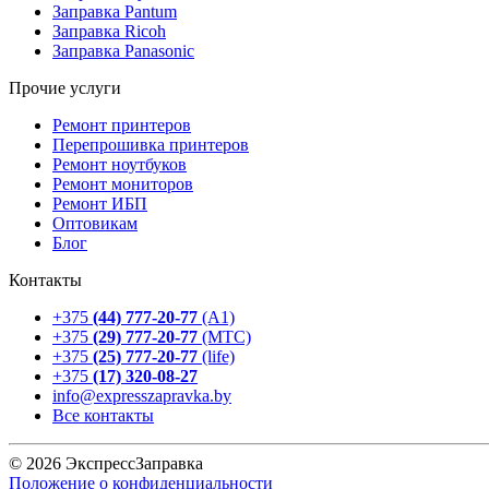
Заправка Pantum
Заправка Ricoh
Заправка Panasonic
Прочие услуги
Ремонт принтеров
Перепрошивка принтеров
Ремонт ноутбуков
Ремонт мониторов
Ремонт ИБП
Оптовикам
Блог
Контакты
+375
(44) 777-20-77
(А1)
+375
(29) 777-20-77
(МТС)
+375
(25) 777-20-77
(life)
+375
(17) 320-08-27
info@expresszapravka.by
Все контакты
© 2026 ЭкспрессЗаправка
Положение о конфиденциальности