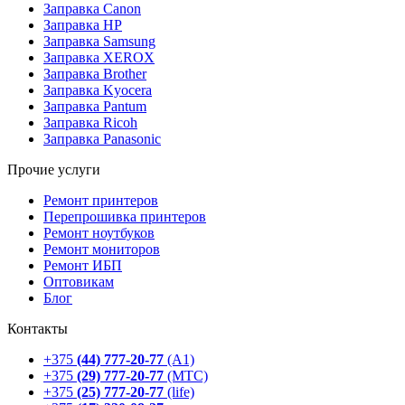
Заправка Canon
Заправка HP
Заправка Samsung
Заправка XEROX
Заправка Brother
Заправка Kyocera
Заправка Pantum
Заправка Ricoh
Заправка Panasonic
Прочие услуги
Ремонт принтеров
Перепрошивка принтеров
Ремонт ноутбуков
Ремонт мониторов
Ремонт ИБП
Оптовикам
Блог
Контакты
+375
(44) 777-20-77
(А1)
+375
(29) 777-20-77
(МТС)
+375
(25) 777-20-77
(life)