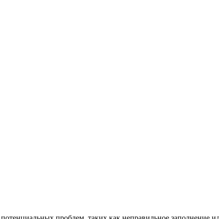
 потенциальных проблем, таких как неправильное заполнение или