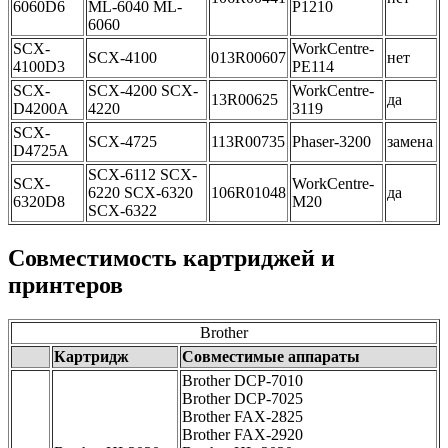
6060D6
ML-6040 ML-
P1210
6060
SCX-
WorkCentre-
SCX-4100
013R00607
нет
4100D3
PE114
SCX-
SCX-4200 SCX-
WorkCentre-
13R00625
да
D4200A
4220
3119
SCX-
SCX-4725
113R00735
Phaser-3200
замена
D4725A
SCX-6112 SCX-
SCX-
WorkCentre-
6220 SCX-6320
106R01048
да
6320D8
M20
SCX-6322
Совместимость картриджей и
принтеров
Brother
Картридж
Совместимые аппараты
Brother DCP-7010
Brother DCP-7025
Brother FAX-2825
Brother FAX-2920