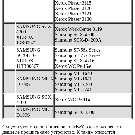
Xerox Phaser 3115
Xerox Phaser 3120
Xerox Phaser 3121
Xerox Phaser 3130
SAMSUNG SCX-
Xerox WorkCentre 3119
4200
Samsung SCX-4200
XEROX
Samsung SCX-D4200A
13R00625
SAMSUNG
Samsung SF-56x Series
SCX4216
Samsung SF-75x Series
XEROX
Samsung SCX-4x16
113R00667
Xerox WC Pe 16/e
Samsung ML-1640
SAMSUNG MLT-
Samsung ML-1641
D108S
Samsung ML-2240
Samsung ML-2241
SAMSUNG SCX
Xerox WC Pe 114
4100
SAMSUNG MLT-
Samsung SCX-4300
D109S
Существуют модели принтеров и МФУ, в которых легче и
дешевле прошить само устройство. К таким относятся