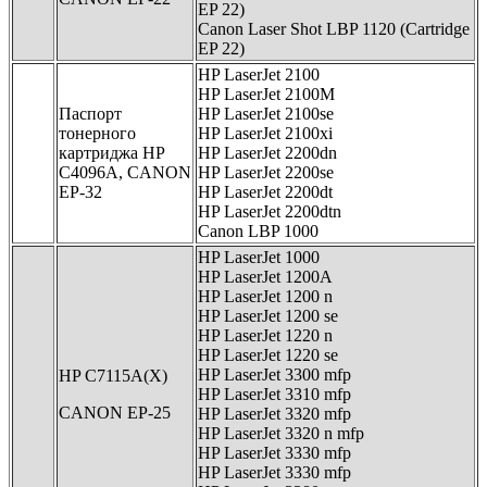
EP 22)
Canon Laser Shot LBP 1120 (Cartridge
EP 22)
HP LaserJet 2100
HP LaserJet 2100M
Паспорт
HP LaserJet 2100se
тонерного
HP LaserJet 2100xi
картриджа HP
HP LaserJet 2200dn
C4096A, CANON
HP LaserJet 2200se
EP-32
HP LaserJet 2200dt
HP LaserJet 2200dtn
Canon LBP 1000
HP LaserJet 1000
HP LaserJet 1200A
HP LaserJet 1200 n
HP LaserJet 1200 se
HP LaserJet 1220 n
HP LaserJet 1220 se
HP LaserJet 3300 mfp
HP C7115A(X)
HP LaserJet 3310 mfp
CANON EP-25
HP LaserJet 3320 mfp
HP LaserJet 3320 n mfp
HP LaserJet 3330 mfp
HP LaserJet 3330 mfp