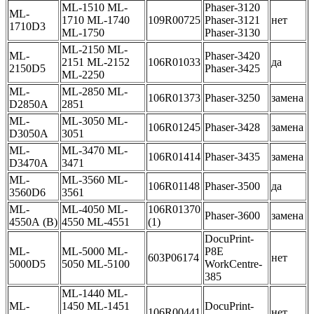
ML-1510 ML-
Phaser-3120
ML-
1710 ML-1740
109R00725
Phaser-3121
нет
1710D3
ML-1750
Phaser-3130
ML-2150 ML-
ML-
Phaser-3420
2151 ML-2152
106R01033
да
2150D5
Phaser-3425
ML-2250
ML-
ML-2850 ML-
106R01373
Phaser-3250
замена
D2850A
2851
ML-
ML-3050 ML-
106R01245
Phaser-3428
замена
D3050A
3051
ML-
ML-3470 ML-
106R01414
Phaser-3435
замена
D3470A
3471
ML-
ML-3560 ML-
106R01148
Phaser-3500
да
3560D6
3561
ML-
ML-4050 ML-
106R01370
Phaser-3600
замена
4550A (B)
4550 ML-4551
(1)
DocuPrint-
ML-
ML-5000 ML-
P8E
603P06174
нет
5000D5
5050 ML-5100
WorkCentre-
385
ML-1440 ML-
ML-
1450 ML-1451
DocuPrint-
106R00441
нет