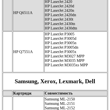
HP LaserJet 2420
HP LaserJet 2420d
HP LaserJet 2420n
HP Q6511A
HP LaserJet 2420dn
HP LaserJet 2430t
HP LaserJet 2430tn
HP LaserJet 2430dtn
HP LaserJet P3005
HP LaserJet P3005d
HP LaserJet P3005n
HP LaserJet P3005dn
HP Q7551A
HP LaserJet Р3005х
HP LaserJet М3027 МРР
HP LaserJet М3035 МРР
HP LaserJet М3035xs МРР
Samsung, Xerox, Lexmark, Dell
Картридж
Совместимость
Samsung ML-2150
Samsung ML-2151
Samsung ML-2152