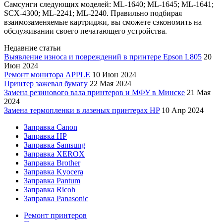
Самсунги следующих моделей: ML-1640; ML-1645; ML-1641;
SCX-4300; ML-2241; ML-2240. Правильно подбирая
взаимозаменяемые картриджи, вы сможете сэкономить на
обслуживании своего печатающего устройства.
Недавние статьи
Выявление износа и повреждений в принтере Epson L805
20
Июн 2024
Ремонт монитора APPLE
10 Июн 2024
Принтер зажевал бумагу
22 Мая 2024
Замена резинового вала принтеров и МФУ в Минске
21 Мая
2024
Замена термопленки в лазеных принтерах HP
10 Апр 2024
Заправка Canon
Заправка HP
Заправка Samsung
Заправка XEROX
Заправка Brother
Заправка Kyocera
Заправка Pantum
Заправка Ricoh
Заправка Panasonic
Ремонт принтеров