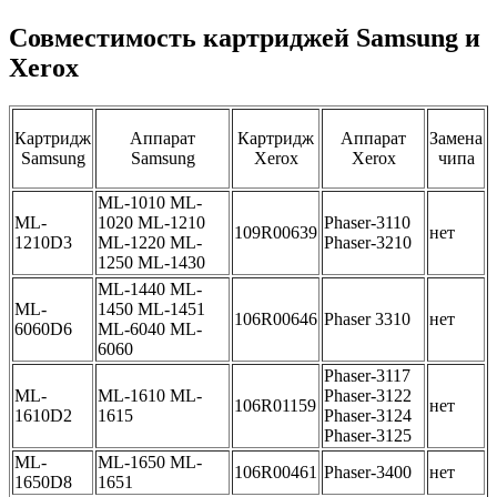
Совместимость картриджей Samsung и
Xerox
Картридж
Аппарат
Картридж
Аппарат
Замена
Samsung
Samsung
Xerox
Xerox
чипа
ML-1010 ML-
ML-
1020 ML-1210
Phaser-3110
109R00639
нет
1210D3
ML-1220 ML-
Phaser-3210
1250 ML-1430
ML-1440 ML-
ML-
1450 ML-1451
106R00646
Phaser 3310
нет
6060D6
ML-6040 ML-
6060
Phaser-3117
ML-
ML-1610 ML-
Phaser-3122
106R01159
нет
1610D2
1615
Phaser-3124
Phaser-3125
ML-
ML-1650 ML-
106R00461
Phaser-3400
нет
1650D8
1651