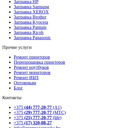
Заправка HP
Заправка Samsung
Заправка XEROX
Заправка Brother
Заправка Kyocera
Заправка Pantum
Заправка Ricoh
Заправка Panasonic
Прочие услуги
Ремонт принтеров
Перепрошивка принтеров
Ремонт ноутбуков
Ремонт мониторов
Ремонт ИБП
Оптовикам
Блог
Контакты
+375
(44) 777-20-77
(А1)
+375
(29) 777-20-77
(МТС)
+375
(25) 777-20-77
(life)
+375
(17) 320-08-27
info@expresszapravka.by