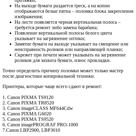
протяжки;
На выходе бумаги раздается треск, а на копии
отображаются белые пятна – поломка блока закрепления
изображения;
На листе появляется черная вертикальная полоса –
требуется ремонт либо замена барабана;
Появление вертикальной полосы белого цвета
указывает на загрязнение оптики;
Замятие бумаги на выходе указывает на смещение или
неисправность роликов или направляющей планки;
Скрежет при печати может указывать на загрязнение
роликов для захвата бумаги, износ прокладки.
Точно определить причину поломки может только мастер
после диагностики копировальной техники.
Принтеры, которые чаще всего сдают в ремонт:
1. Canon PIXMA TS9120
2. Canon PIXMA TR8520
3. Canon imageCLASS MF644Cdw
4. Canon PIXMA G6020
5. Canon PIXMA TS9520
6. Canon imagePROGRAF PRO-1000
7.Canon LBP2900, LBP3010